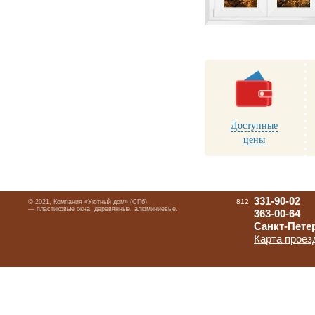
Доступные
цены
331-90-02
812
© 2021, Компания «Уютный дом» (СПб)
— пластиковые окна, деревянные, алюминиевые.
363-00-64
Санкт-Петер
Карта проез