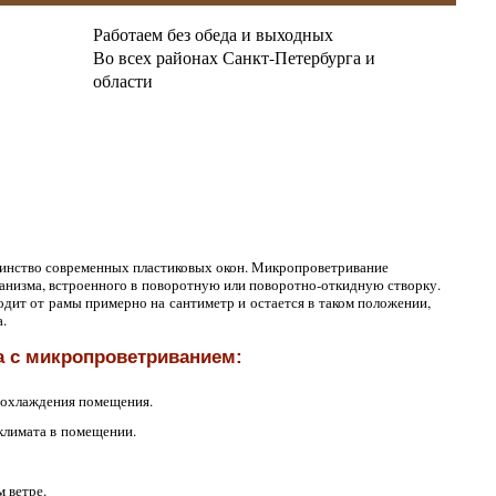
Работаем без обеда и выходных
Во всех районах Санкт-Петербурга и
области
нство современных пластиковых окон. Микропроветривание
ханизма, встроенного в поворотную или
поворотно-откидную
створку.
одит от рамы примерно на сантиметр и остается в таком положении,
.
а с микропроветриванием:
еохлаждения помещения.
климата в помещении.
 ветре.