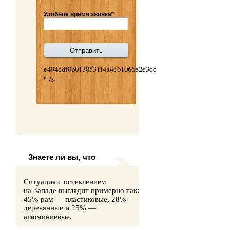
Удобное время звонка*
e494cdf0b0138531f4a4c6106682e3cc
" />
Знаете ли вы, что
Ситуация с остеклением
на Западе выглядит примерно так:
45% рам — пластиковые, 28% —
деревянные и 25% —
алюминиевые.