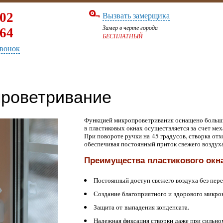
02
Вызвать замерщика
Замер в черте города
64
БЕСПЛАТНЫЙ
вонок
роветривание
Функцией микропроветривания оснащено больши
в пластиковых окнах осуществляется за счет ме
При повороте ручки на 45 градусов, створка отх
обеспечивая постоянный приток свежего воздуха
Преимущества пластикового окн
Постоянный доступ свежего воздуха без пер
Создание благоприятного и здорового микро
Защита от выпадения конденсата.
Надежная фиксация створки даже при сильном