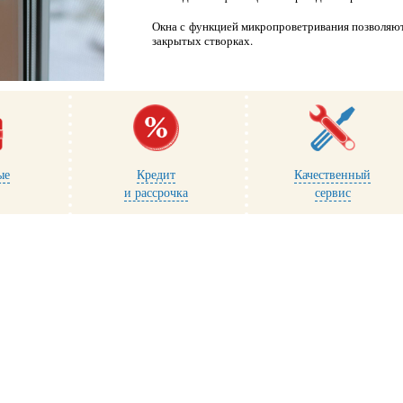
Окна с функцией микропроветривания позволяют
закрытых створках.
ые
Кредит
Качественный
и рассрочка
сервис